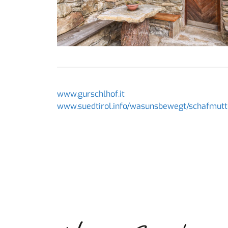
www.gurschlhof.it
www.suedtirol.info/wasunsbewegt/schafmutt